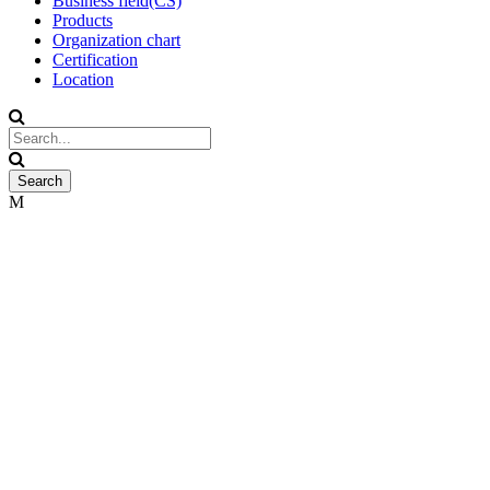
Business field(CS)
Products
Organization chart
Certification
Location