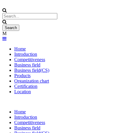
Home
Introduction
Competitiveness
Business field
Business field(CS)
Products
Organization chart
Certification
Location
Home
Introduction
Competitiveness
Business field